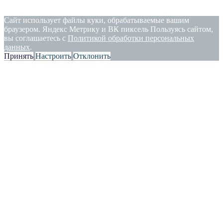
Политика конфиденциальности
|
Согласие на обработку
персональных данных
Сайт использует файлы куки, обрабатываемые вашим
браузером. Яндекс Метрику и ВК пиксель Пользуясь сайтом,
вы соглашаетесь с
Политикой обработки персональных
данных
.
Принять
Настроить
Отклонить