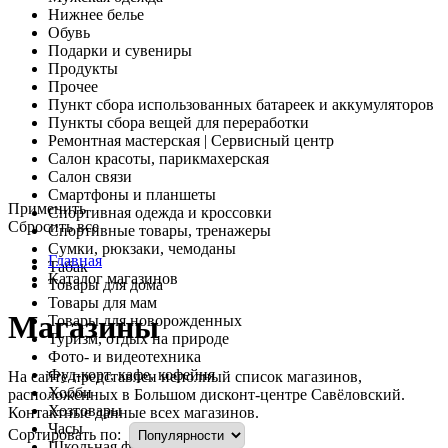
Нижнее белье
Обувь
Подарки и сувениры
Продукты
Прочее
Пункт сбора использованных батареек и аккумуляторов
Пункты сбора вещей для переработки
Ремонтная мастерская | Сервисный центр
Салон красоты, парикмахерская
Салон связи
Смартфоны и планшеты
Применить
Спортивная одежда и кроссовки
Cбросить все
Спортивные товары, тренажеры
Сумки, рюкзаки, чемоданы
Главная
Табак
Каталог магазинов
Товары для дома
Товары для мам
Магазины
Товары для новорожденных
Туризм, отдых на природе
Фото- и видеотехника
Фуд-корт, кафе, кофейня
На сайте представлен неполный список магазинов,
Хобби
расположенных в Большом дисконт-центре Савёловский.
Хозтовары
Контактные данные всех магазинов.
Часы
Сортировать по:
Школьная форма