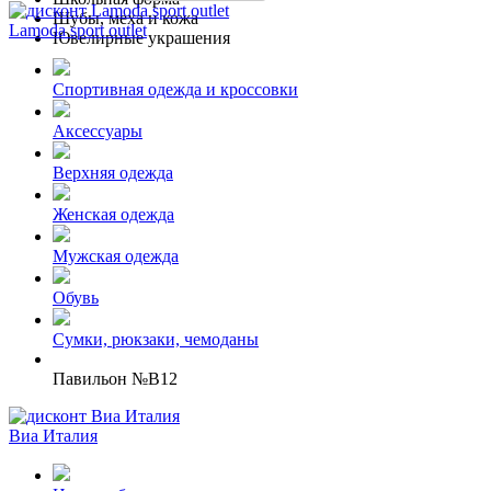
Шубы, меха и кожа
Lamoda sport outlet
Ювелирные украшения
Спортивная одежда и кроссовки
Аксессуары
Верхняя одежда
Женская одежда
Мужская одежда
Обувь
Сумки, рюкзаки, чемоданы
Павильон №B12
Виа Италия