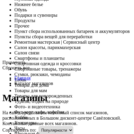
Нижнее белье
Обувь
Подарки и сувениры
Продукты
Прочее
Пункт сбора использованных батареек и аккумуляторов
Пункты сбора вещей для переработки
Ремонтная мастерская | Сервисный центр
Салон красоты, парикмахерская
Салон связи
Смартфоны и планшеты
Применить
Спортивная одежда и кроссовки
Cбросить все
Спортивные товары, тренажеры
Сумки, рюкзаки, чемоданы
Главная
Табак
Каталог магазинов
Товары для дома
Товары для мам
Магазины
Товары для новорожденных
Туризм, отдых на природе
Фото- и видеотехника
Фуд-корт, кафе, кофейня
На сайте представлен неполный список магазинов,
Хобби
расположенных в Большом дисконт-центре Савёловский.
Хозтовары
Контактные данные всех магазинов.
Часы
Сортировать по:
Школьная форма