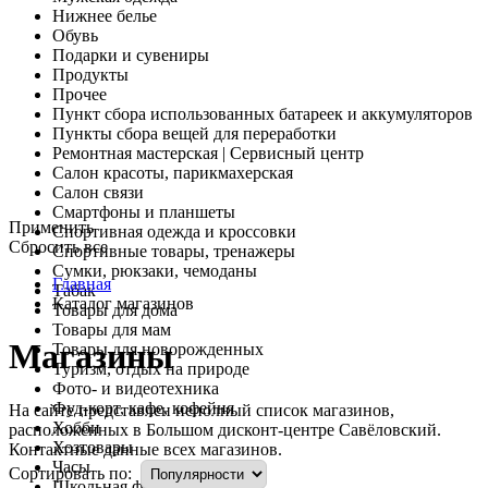
Нижнее белье
Обувь
Подарки и сувениры
Продукты
Прочее
Пункт сбора использованных батареек и аккумуляторов
Пункты сбора вещей для переработки
Ремонтная мастерская | Сервисный центр
Салон красоты, парикмахерская
Салон связи
Смартфоны и планшеты
Применить
Спортивная одежда и кроссовки
Cбросить все
Спортивные товары, тренажеры
Сумки, рюкзаки, чемоданы
Главная
Табак
Каталог магазинов
Товары для дома
Товары для мам
Магазины
Товары для новорожденных
Туризм, отдых на природе
Фото- и видеотехника
Фуд-корт, кафе, кофейня
На сайте представлен неполный список магазинов,
Хобби
расположенных в Большом дисконт-центре Савёловский.
Хозтовары
Контактные данные всех магазинов.
Часы
Сортировать по:
Школьная форма