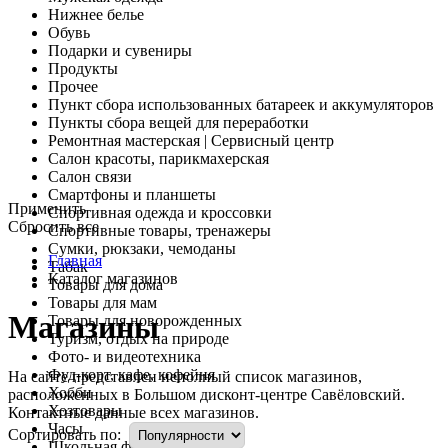
Нижнее белье
Обувь
Подарки и сувениры
Продукты
Прочее
Пункт сбора использованных батареек и аккумуляторов
Пункты сбора вещей для переработки
Ремонтная мастерская | Сервисный центр
Салон красоты, парикмахерская
Салон связи
Смартфоны и планшеты
Применить
Спортивная одежда и кроссовки
Cбросить все
Спортивные товары, тренажеры
Сумки, рюкзаки, чемоданы
Главная
Табак
Каталог магазинов
Товары для дома
Товары для мам
Магазины
Товары для новорожденных
Туризм, отдых на природе
Фото- и видеотехника
Фуд-корт, кафе, кофейня
На сайте представлен неполный список магазинов,
Хобби
расположенных в Большом дисконт-центре Савёловский.
Хозтовары
Контактные данные всех магазинов.
Часы
Сортировать по:
Школьная форма