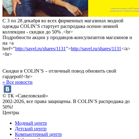
С 3 по 28 декабря во всех фирменных магазинах модной
одежды COLIN’S стартует распродажа осенне-зимней
коллекции - скидки до 50% .<br>
Подробности акции у продавцов-консультантов магазинов и
на <a
href="
http://savel.ru/shares/1131
">
http://savel.ru/shares/1131
</a>
<br>
Скидки в COLIN’S – отличный повод обновить свой
гардероб!<br>
« Все новости
© ТК «Савеловский»
2002-2026, все права защищены. В COLIN’S распродажа до
50%!
Центры
Модный центр
Детский центр
Компьютерный центр