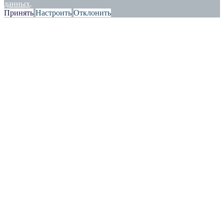
данных
.
Принять
Настроить
Отклонить