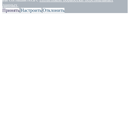
данных
.
Принять
Настроить
Отклонить