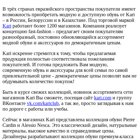
В трёх странах евразийского пространства покупатели имеют
возможность приобретать модную и доступную обувь от Kari
– в России, Белоруссии и в Казахстане. Под торговой маркой
Kari
работают более 1200 магазинов. Компания реализует
концепцию fast-fashion – предлагает своим покупателям
разнообразный, постоянно обновляющийся ассортимент
модной обуви и аксессуаров по демократичным ценам.
Kari искренне стремится к тому, чтобы предлагаемая
продукция полностью соответствовала пожеланиям
покупателей. И готова предложить Вам модную,
современную обувь и аксессуары для всей семьи по самой
привлекательной цене - демократичные цены позволят вам не
обдумывать количество покупок!
Быть в курсе свежих коллекций, новинок ассортимента сети
магазинов Kari Вы сможете, посещая сайт
kari.com
и группу
ВКонтакте
vk.com/kariclub
, а так же, просто заглядывая к нам
по дороге с работы или учебы.
Сейчас в магазинах Kari представлена коллекция обуви Pierre
Cardin и Alessio Nesсa. Это классический дизайн, натуральные
материалы, высокое качество и справедливые цены.
Дизайнеры разрабатывают коллекции обуви премиум-класса