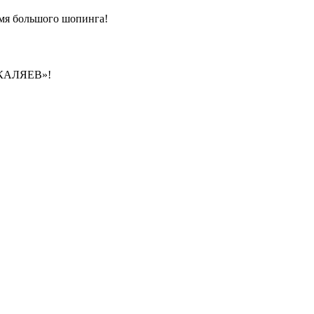
емя большого шопинга!
 «КАЛЯЕВ»!