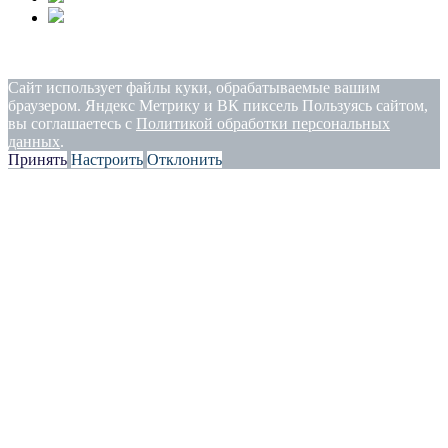
Политика конфиденциальности
|
Согласие на обработку
персональных данных
Сайт использует файлы куки, обрабатываемые вашим
браузером. Яндекс Метрику и ВК пиксель Пользуясь сайтом,
вы соглашаетесь с
Политикой обработки персональных
данных
.
Принять
Настроить
Отклонить